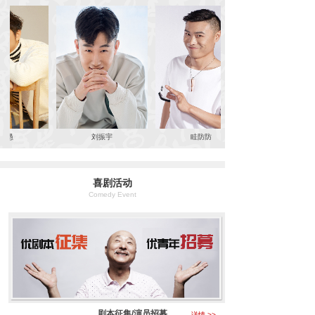
愚
刘振宇
眭防防
喜剧活动
Comedy Event
剧本征集/演员招募
详情 >>