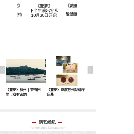
老宅》
《戯臺
》
《
驚夢
》
下半年演出将从
敬请期待
请期待
10月30日开启
沪
《驚夢》杭州｜茶有回
《驚夢》巡演苏州站端午
“青”有独钟 《驚夢》再赴
甘，戏有余韵
启幕
青岛之约
演艺经纪
Performance Management