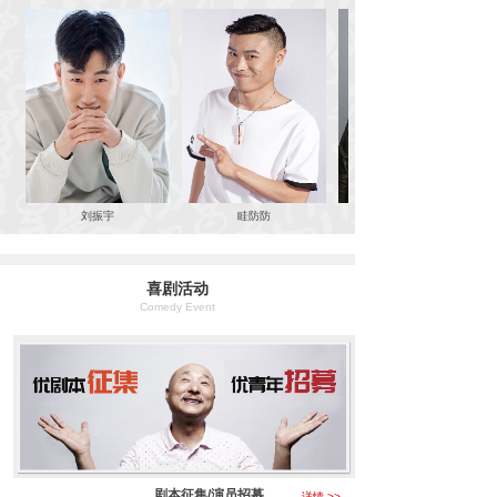
刘振宇
眭防防
喜剧活动
Comedy Event
剧本征集/演员招募
详情 >>