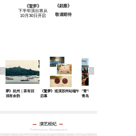
老宅》
《戯臺
》
《
驚夢
》
下半年演出将从
敬请期待
请期待
10月30日开启
｜茶有回
《驚夢》巡演苏州站端午
“青”有独钟 《驚夢》再赴
启幕
青岛之约
演艺经纪
Performance Management