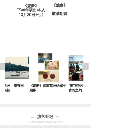
老宅》
《戯臺
》
《
驚夢
》
下半年演出将从
敬请期待
请期待
10月30日开启
有回
《驚夢》巡演苏州站端午
“青”有独钟 《驚夢》再赴
芒种时节，有“梦”入盛京
启幕
青岛之约
演艺经纪
Performance Management