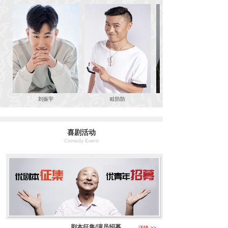
刘振宇
眭防防
喜剧活动
Comedy Event
剧本征集/演员招募
详情 >>