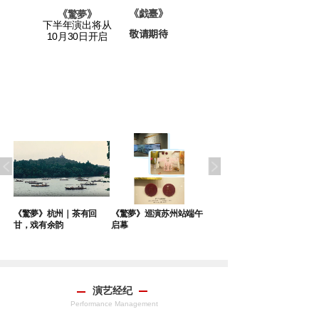
老宅》
《戯臺
》
《
驚夢
》
下半年演出将从
敬请期待
请期待
10月30日开启
沪
《驚夢》杭州｜茶有回
《驚夢》巡演苏州站端午
“青”有独钟 《驚夢》再赴
甘，戏有余韵
启幕
青岛之约
演艺经纪
Performance Management