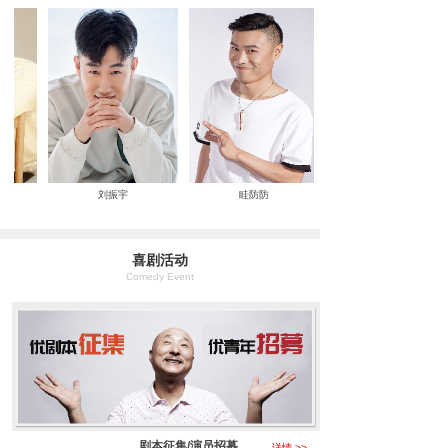
刘振宇
眭防防
喜剧活动
Comedy Event
剧本征集/演员招募
详情 >>