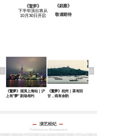
老宅》
《戯臺
》
《
驚夢
》
下半年演出将从
敬请期待
请期待
10月30日开启
｜
《驚夢》巡演上海站｜沪
《驚夢》杭州｜茶有回
《驚夢》巡演苏州站端午
上有“夢” 剧场有约
甘，戏有余韵
启幕
演艺经纪
Performance Management