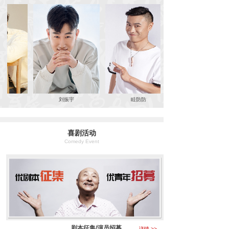
刘振宇
眭防防
喜剧活动
Comedy Event
剧本征集/演员招募
详情 >>